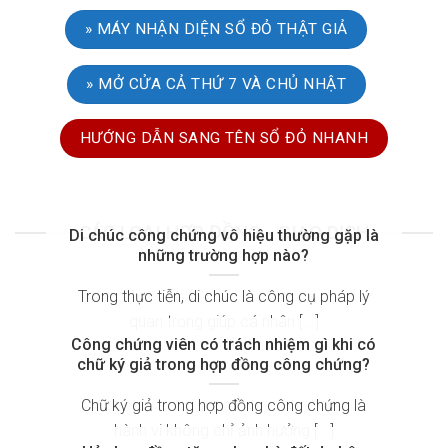
» MÁY NHẬN DIỆN SỔ ĐỎ THẬT GIẢ
» MỞ CỬA CẢ THỨ 7 VÀ CHỦ NHẬT
HƯỚNG DẪN SANG TÊN SỔ ĐỎ NHANH
CÁC LOẠI HỢP ĐỒNG - GIAO DỊCH
Di chúc công chứng vô hiệu thường gặp là
những trường hợp nào?
Trong thực tiễn, di chúc là công cụ pháp lý
quan trọng giúp cá nhân [...]
Công chứng viên có trách nhiệm gì khi có
chữ ký giả trong hợp đồng công chứng?
Chữ ký giả trong hợp đồng công chứng là
hành vi không chỉ ảnh hưởng [...]