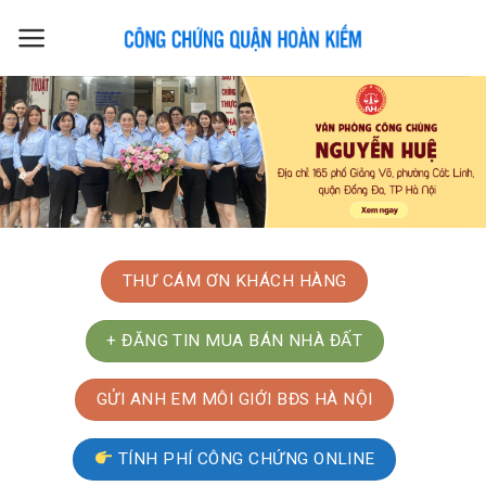
Skip
to
content
THƯ CÁM ƠN KHÁCH HÀNG
+ ĐĂNG TIN MUA BÁN NHÀ ĐẤT
GỬI ANH EM MÔI GIỚI BĐS HÀ NỘI
TÍNH PHÍ CÔNG CHỨNG ONLINE