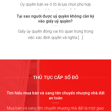
Ủy quyền bán xe ô tô là lựa chọn phù hợp
cho những ai không [...]
Tại sao người được uỷ quyền không cần ký
vào giấy uỷ quyền?
Giấy ủy quyền đóng vai trò quan trọng trong
việc xác định quyền và nghĩa [...]
THỦ TỤC CẤP SỔ ĐỎ
Tìm hiểu mua bán và sang tên chuyển nhượng nhà đất
an toàn
Mua bán và sang tên chuyển nhượng nhà đất là một giao