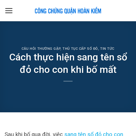
Skip
to
content
CÂU HỎI THƯỜNG GẶP
,
THỦ TỤC CẤP SỔ ĐỎ
,
TIN TỨC
Cách thực hiện sang tên sổ
đỏ cho con khi bố mất
Sau khi bố qua đời, việc
sang tên sổ đỏ cho con