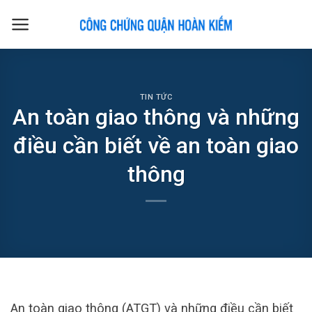
Skip
to
content
TIN TỨC
An toàn giao thông và những
điều cần biết về an toàn giao
thông
An toàn giao thông (ATGT) và những điều cần biết