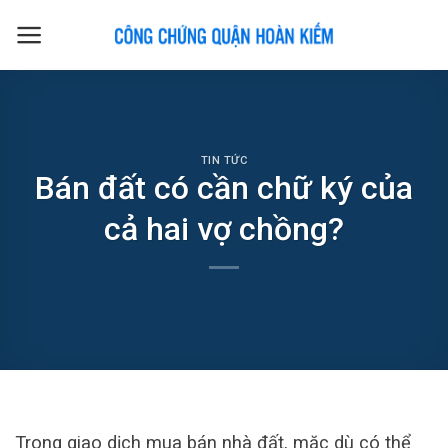
Skip
to
content
TIN TỨC
Bán đất có cần chữ ký của
cả hai vợ chồng?
Trong giao dịch mua bán nhà đất, mặc dù có thể