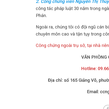
2. Công chứng viên Nguyễn Thị Thủy
công tác pháp luật 30 năm trong ng
Phán.
Ngoài ra, chúng tôi có đội ngũ cán bộ
chuyên môn cao và tận tụy trong côn
Công chứng ngoài trụ sở, tại nhà riê
VĂN PHÒNG 
Hotline: 09.6
Địa chỉ: số 165 Giảng Võ, phư
Email: cc