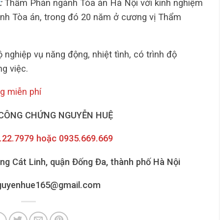
:
Thẩm Phán ngành Tòa án Hà Nội với kinh nghiệm
ành Tòa án, trong đó 20 năm ở cương vị Thẩm
 nghiệp vụ năng động, nhiệt tình, có trình độ
g việc.
ng miễn phí
CÔNG CHỨNG NGUYỄN HUỆ
6.22.7979 hoặc 0935.669.669
ờng Cát Linh, quận Đống Đa, thành phố Hà Nội
nguyenhue165@gmail.com