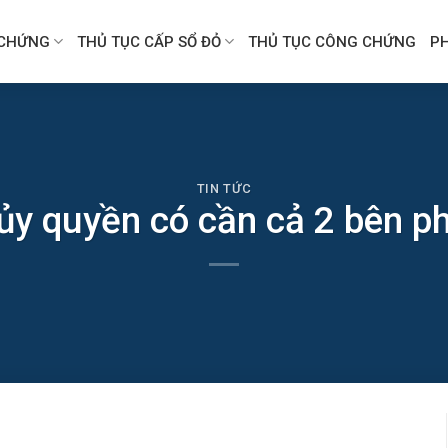
CHỨNG
THỦ TỤC CẤP SỔ ĐỎ
THỦ TỤC CÔNG CHỨNG
P
TIN TỨC
ủy quyền có cần cả 2 bên p