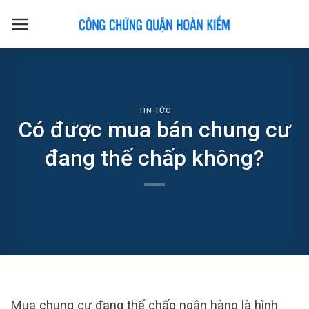
Skip
to
content
TIN TỨC
Có được mua bán chung cư
đang thế chấp không?
Mua chung cư đang thế chấp ngân hàng là hình