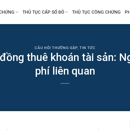
CHỨNG
THỦ TỤC CẤP SỔ ĐỎ
THỦ TỤC CÔNG CHỨNG
P
CÂU HỎI THƯỜNG GẶP
,
TIN TỨC
ồng thuê khoán tài sản: Ng
phí liên quan