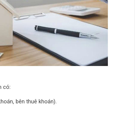
n có:
khoán, bên thuê khoán).