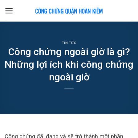
Skip
to
content
TIN TỨC
Công chứng ngoài giờ là gì?
Những lợi ích khi công chứng
ngoài giờ
Công chứng đã, đang và sẽ trở thành một phần