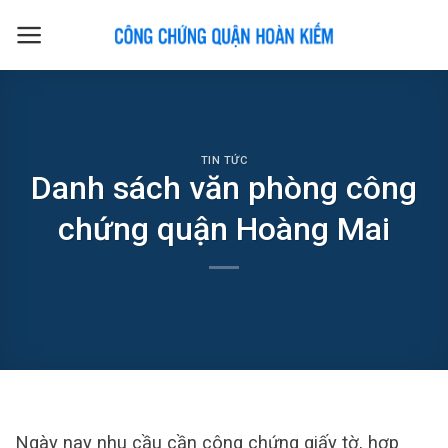
Skip
to
content
TIN TỨC
Danh sách văn phòng công
chứng quận Hoàng Mai
Ngày nay nhu cầu cần công chứng giấy tờ, hợp