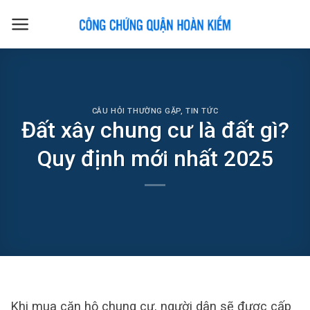
Skip
to
content
CÂU HỎI THƯỜNG GẶP
,
TIN TỨC
Đất xây chung cư là đất gì?
Quy định mới nhất 2025
Khi mua căn hộ chung cư, người dân sẽ được cấp