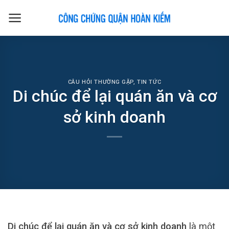
Skip
to
content
CÂU HỎI THƯỜNG GẶP
,
TIN TỨC
Di chúc để lại quán ăn và cơ
sở kinh doanh
Di chúc để lại quán ăn và cơ sở kinh doanh
là một