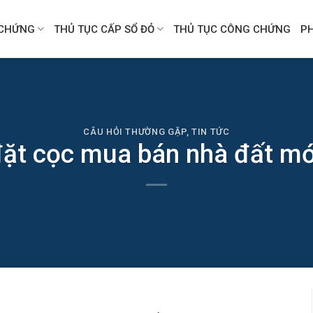
CHỨNG
THỦ TỤC CẤP SỔ ĐỎ
THỦ TỤC CÔNG CHỨNG
P
CÂU HỎI THƯỜNG GẶP
,
TIN TỨC
ặt cọc mua bán nhà đất mớ