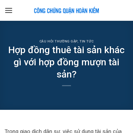
Skip
to
content
CÂU HỎI THƯỜNG GẶP
,
TIN TỨC
Hợp đồng thuê tài sản khác
gì với hợp đồng mượn tài
sản?
Trong giao dịch dân sự, việc sử dụng tài sản của