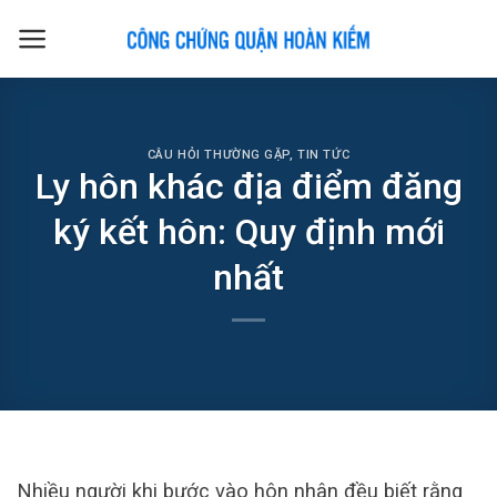
Skip
to
content
CÂU HỎI THƯỜNG GẶP
,
TIN TỨC
Ly hôn khác địa điểm đăng
ký kết hôn: Quy định mới
nhất
Nhiều người khi bước vào hôn nhân đều biết rằng