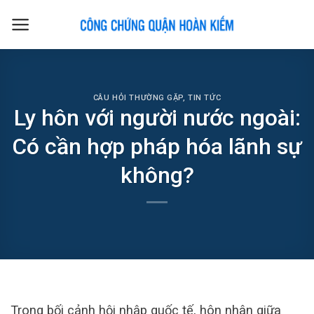
Skip
to
content
CÂU HỎI THƯỜNG GẶP
,
TIN TỨC
Ly hôn với người nước ngoài:
Có cần hợp pháp hóa lãnh sự
không?
Trong bối cảnh hội nhập quốc tế, hôn nhân giữa