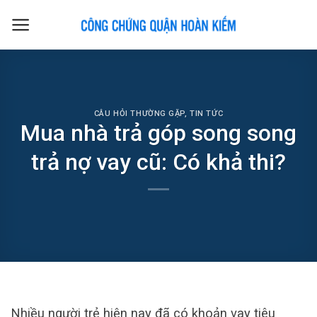
Skip
to
content
CÂU HỎI THƯỜNG GẶP
,
TIN TỨC
Mua nhà trả góp song song
trả nợ vay cũ: Có khả thi?
Nhiều người trẻ hiện nay đã có khoản vay tiêu