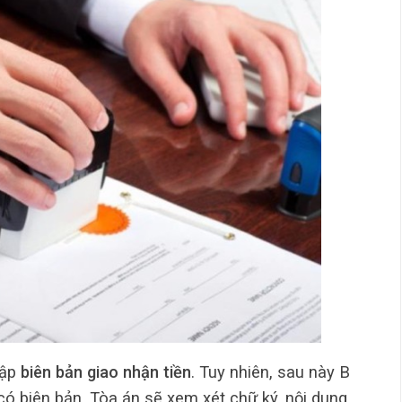
lập
biên bản giao nhận tiền
. Tuy nhiên, sau này B
có biên bản, Tòa án sẽ xem xét chữ ký, nội dung,