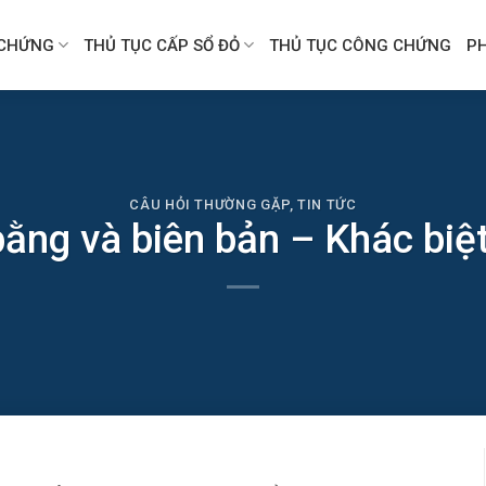
CHỨNG
THỦ TỤC CẤP SỔ ĐỎ
THỦ TỤC CÔNG CHỨNG
P
CÂU HỎI THƯỜNG GẶP
,
TIN TỨC
bằng và biên bản – Khác biệ