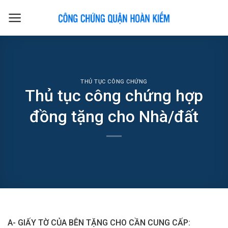
Skip
to
content
THỦ TỤC CÔNG CHỨNG
Thủ tục công chứng hợp
đồng tặng cho Nhà/đất
A- GIẤY TỜ CỦA BÊN TẶNG CHO CẦN CUNG CẤP: