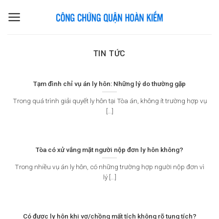
Skip
to
content
TIN TỨC
Tạm đình chỉ vụ án ly hôn: Những lý do thường gặp
Trong quá trình giải quyết ly hôn tại Tòa án, không ít trường hợp vụ
[...]
Tòa có xử vắng mặt người nộp đơn ly hôn không?
Trong nhiều vụ án ly hôn, có những trường hợp người nộp đơn vì
lý [...]
Có được ly hôn khi vợ/chồng mất tích không rõ tung tích?