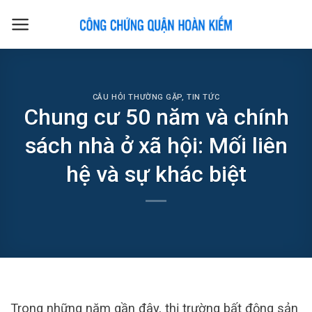
Skip
to
content
CÂU HỎI THƯỜNG GẶP
,
TIN TỨC
Chung cư 50 năm và chính
sách nhà ở xã hội: Mối liên
hệ và sự khác biệt
Trong những năm gần đây, thị trường bất động sản