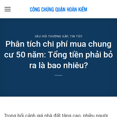
Skip
to
content
CÂU HỎI THƯỜNG GẶP
,
TIN TỨC
Phân tích chi phí mua chung
cư 50 năm: Tổng tiền phải bỏ
ra là bao nhiêu?
Trong bối cảnh giá nhà đất tăng cao, nhiều người