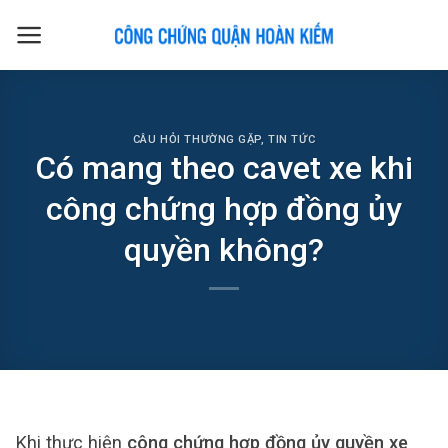
Skip
to
content
CÂU HỎI THƯỜNG GẶP
,
TIN TỨC
Có mang theo cavet xe khi
công chứng hợp đồng ủy
quyền không?
Khi thực hiện
công chứng hợp đồng ủy quyền xe