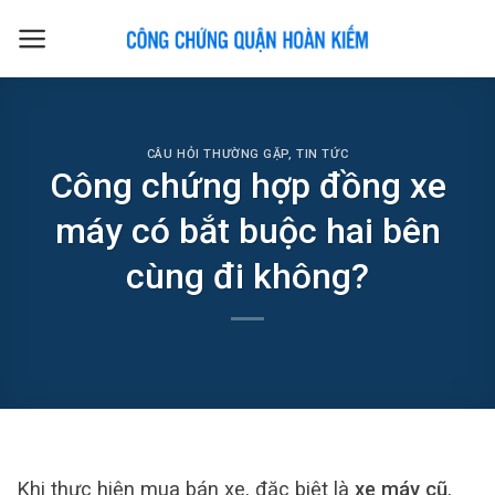
Skip
to
content
CÂU HỎI THƯỜNG GẶP
,
TIN TỨC
Công chứng hợp đồng xe
máy có bắt buộc hai bên
cùng đi không?
Khi thực hiện mua bán xe, đặc biệt là
xe máy cũ
,