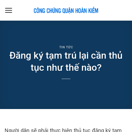
Skip
to
content
TIN TỨC
Đăng ký tạm trú lại cần thủ
tục như thế nào?
Người dân sẽ phải thực hiện thủ tục đăng ký tạm